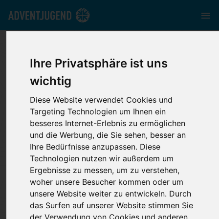
adventjugend.de
//
Aufgabenbereiche
//
Kinder
//
Grundwerte
Ihre Privatsphäre ist uns
wichtig
Diese Website verwendet Cookies und
Unter dem Titel „Glauben begleiten: Grundwerte für
Targeting Technologien um Ihnen ein
die Arbeit mit Kindern“ hat die Freikirche der
besseres Internet-Erlebnis zu ermöglichen
Siebenten-Tags-Adventisten in Deutschland in
und die Werbung, die Sie sehen, besser an
Zusammenarbeit mit der Adventjugend Deutschland,
Ihre Bedürfnisse anzupassen. Diese
dem Religionspädagogischen Institut (RPI) und dem
Technologien nutzen wir außerdem um
Fachbeirat „Sexueller Gewalt begegnen“ Denkanstöße,
Ergebnisse zu messen, um zu verstehen,
biblische Impulse und konkrete Handlungsideen
woher unsere Besucher kommen oder um
zusammengestellt, um die vielfältige Arbeit mit
unsere Website weiter zu entwickeln. Durch
Kindern in adventistischen Kirchengemeinden zu
das Surfen auf unserer Website stimmen Sie
unterstützen.
der Verwendung von Cookies und anderen