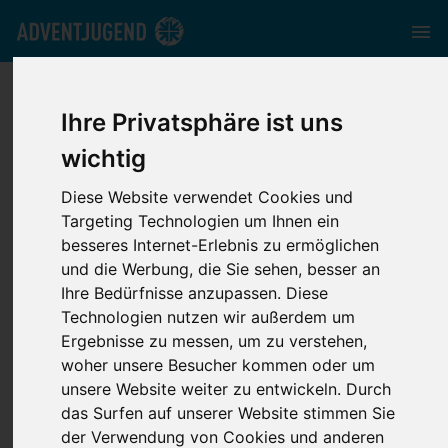
adventjugend.de
//
Kontakt
//
Landeskörperschaften
Ihre Privatsphäre ist uns
wichtig
Landeskörperschaften
Diese Website verwendet Cookies und
Targeting Technologien um Ihnen ein
besseres Internet-Erlebnis zu ermöglichen
Hier sind alle Landeskörperschaften, die du
und die Werbung, die Sie sehen, besser an
kontaktieren kannst. Wir freuen uns auf dich und dein
Ihre Bedürfnisse anzupassen. Diese
Anliegen.
Technologien nutzen wir außerdem um
Ergebnisse zu messen, um zu verstehen,
woher unsere Besucher kommen oder um
Adventjugend Nord
unsere Website weiter zu entwickeln. Durch
Grindelberg 15a
das Surfen auf unserer Website stimmen Sie
20144
Hamburg
der Verwendung von Cookies und anderen
Hamburg