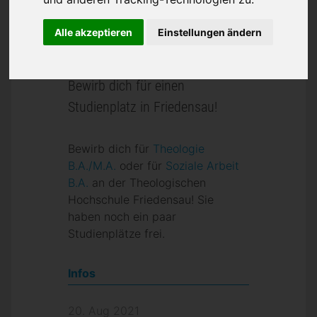
Alle akzeptieren
Einstellungen ändern
Bewirb dich für einen
Studienplatz in Friedensau!
Bewirb dich für
Theologie
B.A./
M.A.
oder für
Soziale Arbeit
B.A.
an der Theologischen
Hochschule Friedensau! Sie
haben noch ein paar
Studienplätze frei.
Infos
20. Aug 2021