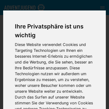
adventjugend.de
//
Media
//
News
//
THH Friedensau: freie
Ihre Privatsphäre ist uns
Plätze Soziale Arbeit + Theologie
wichtig
Diese Website verwendet Cookies und
Targeting Technologien um Ihnen ein
besseres Internet-Erlebnis zu ermöglichen
und die Werbung, die Sie sehen, besser an
THH Friedensau:
Ihre Bedürfnisse anzupassen. Diese
Technologien nutzen wir außerdem um
freie Plätze
Ergebnisse zu messen, um zu verstehen,
woher unsere Besucher kommen oder um
Soziale Arbeit +
unsere Website weiter zu entwickeln.
Durch das Surfen auf unserer Website
stimmen Sie der Verwendung von Cookies
Theologie
und anderen Tracking-Technologien zu.