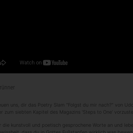
rünner
euen uns, dir das Poetry Slam "Folgst du mir nach?" von Ud
r zum siebten Kapitel des Magazins ‘Steps to One’ vorzuste
r die kunstvoll und poetisch gesprochene Worte an und leb
wissheit, dass du in Gottes Fußstapfen wirklich was bewe