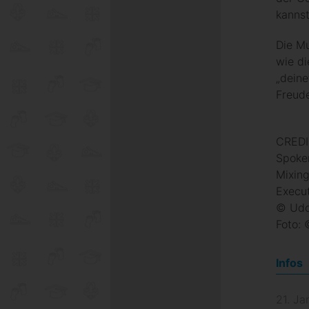
kannst
Die M
wie d
„deine
Freud
CREDI
Spoke
Mixing
Execut
©️ Ud
Foto: 
Infos
21. J