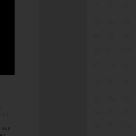
o
llen.
e aus
gen