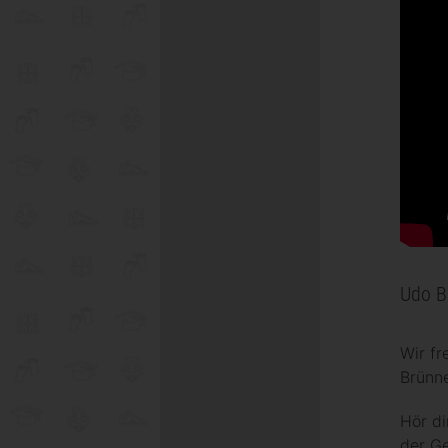
Udo B
Wir fr
Brünne
Hör di
der Ge