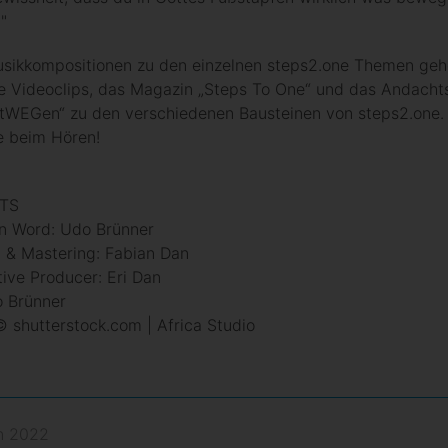
"
usikkompositionen zu den einzelnen steps2.one Themen geh
ie Videoclips, das Magazin „Steps To One“ und das Andach
tWEGen“ zu den verschiedenen Bausteinen von steps2.one. 
e beim Hören!
TS
n Word: Udo Brünner
 & Mastering: Fabian Dan
ive Producer: Eri Dan
o Brünner
© shutterstock.com | Africa Studio
an 2022