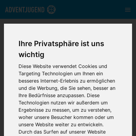
adventjugend.de
//
Media
//
News
//
Die Erde gehört dem
Herrn
Ihre Privatsphäre ist uns
wichtig
Diese Website verwendet Cookies und
Targeting Technologien um Ihnen ein
Die Erde gehört
besseres Internet-Erlebnis zu ermöglichen
und die Werbung, die Sie sehen, besser an
Ihre Bedürfnisse anzupassen. Diese
dem Herrn
Technologien nutzen wir außerdem um
Ergebnisse zu messen, um zu verstehen,
woher unsere Besucher kommen oder um
unsere Website weiter zu entwickeln.
Durch das Surfen auf unserer Website